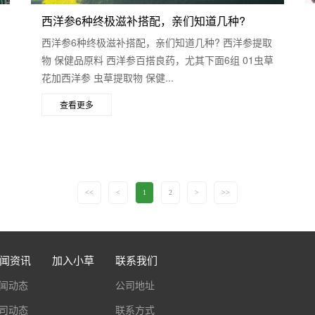
西洋参6种终极滋补搭配，亲们知道几种?
西洋参6种终极滋补搭配，亲们知道几种? 西洋参提取
物 保健品原料 西洋参百搭良药，尤其下面6组 01虫草
花加西洋参 虫草提取物 保健...
查看更多
<<
<
1
2
>
>>
闻资讯
加入小草
联系我们
闻动态
公司地址
司动态
联系方式