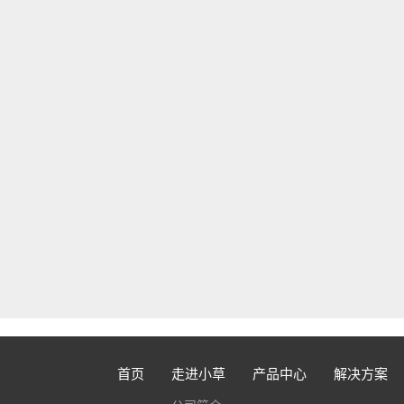
首页
走进小草
产品中心
解决方案