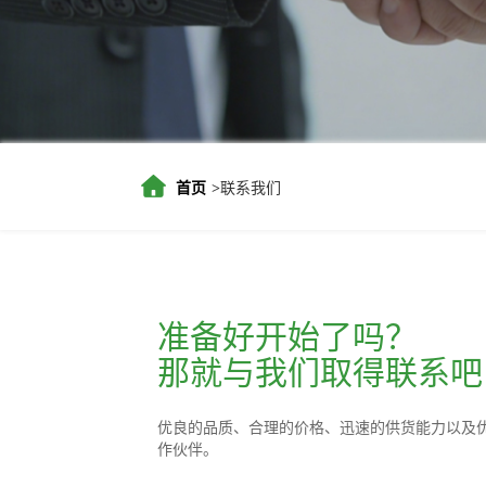
首页
联系我们
>
准备好开始了吗？
那就与我们取得联系吧
优良的品质、合理的价格、迅速的供货能力以及
作伙伴。