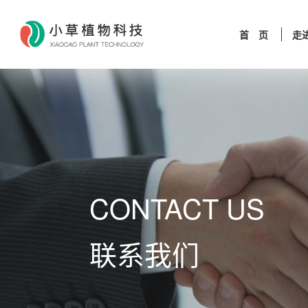
首 页
走
CONTACT US
联系我们