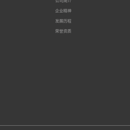
公司简介
企业精神
发展历程
荣誉资质